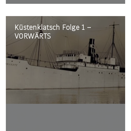
Küstenklatsch
Küstenklatsch Folge 1 –
Folge
1
VORWÄRTS
–
VORWÄRTS
Museum
bei un