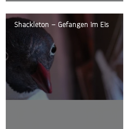
Shackleton
Shackleton – Gefangen im Eis
–
Gefangen
im
Eis
Die Au