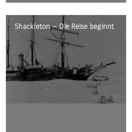
Shackleton
Shackleton – Die Reise beginnt
–
Die
Reise
beginnt
Im Aug
seiner