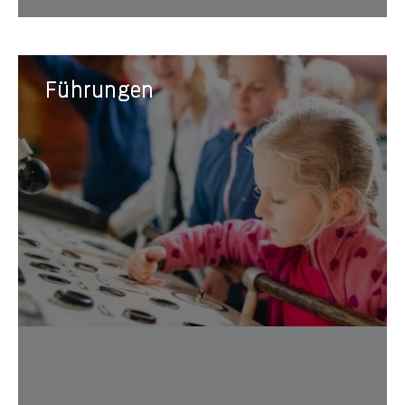
Führungen
Führungen
spezie