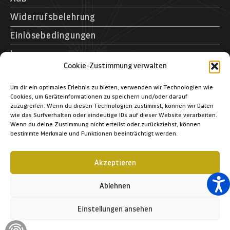
Widerrufsbelehrung
Einlösebedingungen
Impressum
Cookie-Zustimmung verwalten
Kontakt
Museumspark Rostock GmbH
Um dir ein optimales Erlebnis zu bieten, verwenden wir Technologien wie
Cookies, um Geräteinformationen zu speichern und/oder darauf
Schifffahrtsmuseum Rostock
zuzugreifen. Wenn du diesen Technologien zustimmst, können wir Daten
Schmarl-Dorf 40
wie das Surfverhalten oder eindeutige IDs auf dieser Website verarbeiten.
Wenn du deine Zustimmung nicht erteilst oder zurückziehst, können
D – 18106 Rostock
bestimmte Merkmale und Funktionen beeinträchtigt werden.
+49 (03 81) 12 83 1-364
+49 (03 81) 12 83 1-366
Akzeptieren
info@schifffahrtsmuseum-rostock.de
Ablehnen
Einstellungen ansehen