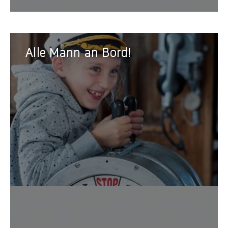
Alle
Alle Mann an Bord!
Mann
an
Bord!
Wollte
anheu