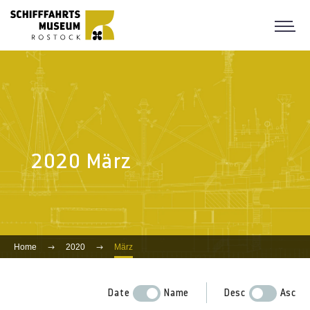
2020 März
Home
2020
März
Date
Name
Desc
Asc