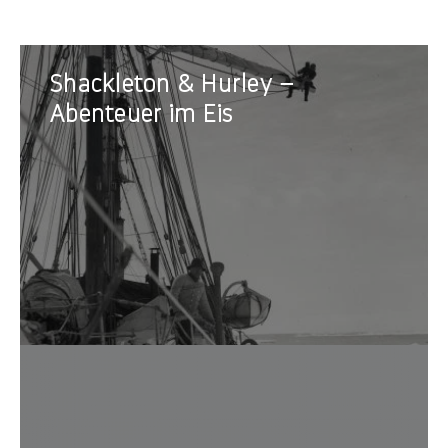
Shackleton
Shackleton & Hurley –
&
Hurley
Abenteuer im Eis
–
Abenteuer
im
Eis
Eine E
eines 