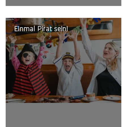
Einmal
Einmal Pirat sein!
Pirat
sein!
Die Pi