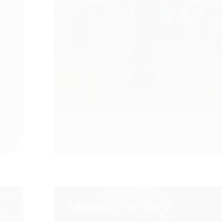
Livemusik
Livemusik an Bord
an
Bord