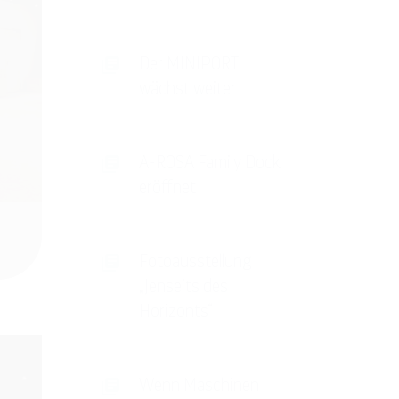
Der MINIPORT
wächst weiter
A-ROSA Family Dock
eröffnet
Fotoausstellung
„Jenseits des
Horizonts“
Wenn Maschinen