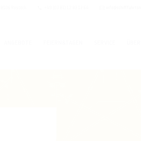
 18106 Rostock
+49 (03 81) 12 83 13 64
info@schifffahrts
ANGEBOTE
FEIERN&TAGEN
SERVICE
ÜBER