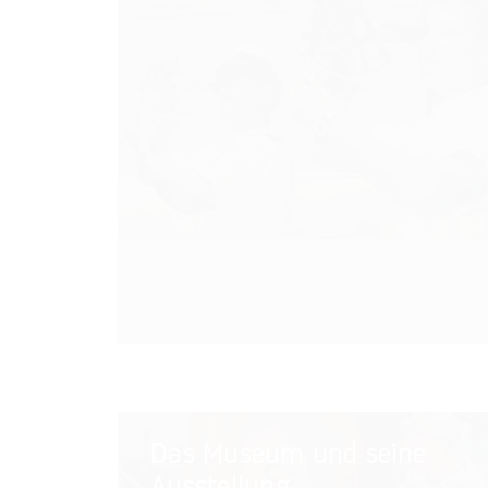
Das
Das Museum und seine
Museum
Ausstellung
und