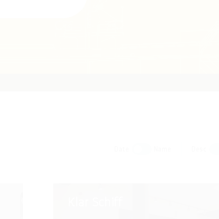
Date
Name
Desc
Klar
Klar Schiff
Schiff