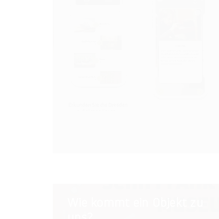
App
Wie
Wie kommt ein Objekt zu
kommt
uns?
ein