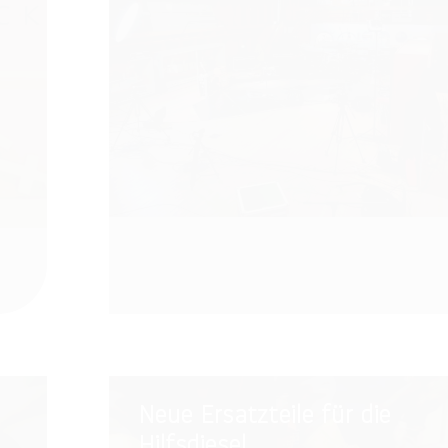
Neue
Neue Ersatzteile für die
Ersatzteile
Hilfsdiesel
für