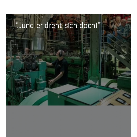
“…
“…und er dreht sich doch!”
und
er
dreht
sich
doch!”
Projek