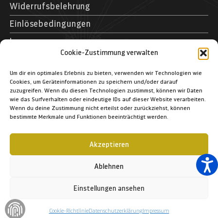
Widerrufsbelehrung
Einlösebedingungen
Impressum
Cookie-Zustimmung verwalten
Kontakt
Museumspark Rostock GmbH
Um dir ein optimales Erlebnis zu bieten, verwenden wir Technologien wie
Cookies, um Geräteinformationen zu speichern und/oder darauf
Schifffahrtsmuseum Rostock
zuzugreifen. Wenn du diesen Technologien zustimmst, können wir Daten
Schmarl-Dorf 40
wie das Surfverhalten oder eindeutige IDs auf dieser Website verarbeiten.
Wenn du deine Zustimmung nicht erteilst oder zurückziehst, können
D – 18106 Rostock
bestimmte Merkmale und Funktionen beeinträchtigt werden.
+49 (03 81) 12 83 1-364
+49 (03 81) 12 83 1-366
Akzeptieren
info@schifffahrtsmuseum-rostock.de
Ablehnen
Einstellungen ansehen
© 2023 Museumspark Rostock GmbH
Cookie-Richtlinie
Datenschutzerklärung
Impressum