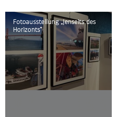
Fotoausstellung
Fotoausstellung „Jenseits des
„Jenseits
des
Horizonts“
Horizonts“
Japani