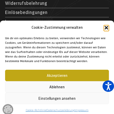
Widerrufsbelehrung
Einlösebedingungen
Impressum
Cookie-Zustimmung verwalten
Kontakt
Museumspark Rostock GmbH
Um dir ein optimales Erlebnis zu bieten, verwenden wir Technologien wie
Cookies, um Geräteinformationen zu speichern und/oder darauf
Schifffahrtsmuseum Rostock
zuzugreifen. Wenn du diesen Technologien zustimmst, können wir Daten
Schmarl-Dorf 40
wie das Surfverhalten oder eindeutige IDs auf dieser Website verarbeiten.
Wenn du deine Zustimmung nicht erteilst oder zurückziehst, können
D – 18106 Rostock
bestimmte Merkmale und Funktionen beeinträchtigt werden.
+49 (03 81) 12 83 1-364
+49 (03 81) 12 83 1-366
Akzeptieren
info@schifffahrtsmuseum-rostock.de
Ablehnen
Einstellungen ansehen
© 2023 Museumspark Rostock GmbH
Cookie-Richtlinie
Datenschutzerklärung
Impressum