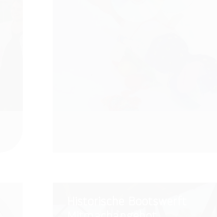
Historische
Historische Bootswerft
Bootswerft
Mitmachangebot
Mitmachangebot