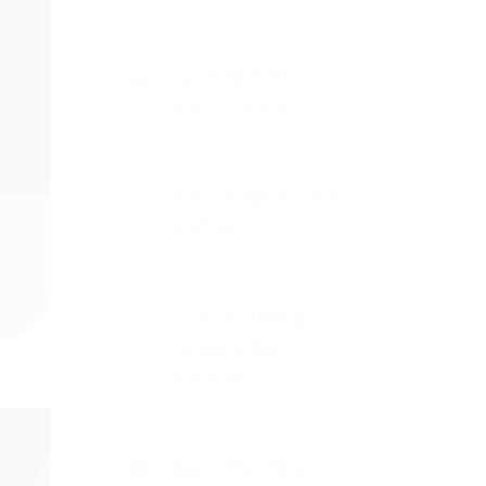
Der MINIPORT
wächst weiter
A-ROSA Family Dock
eröffnet
Fotoausstellung
„Jenseits des
Horizonts“
Wenn Maschinen