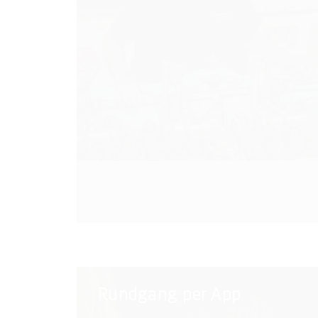
Rundgang
Rundgang per App
per
App