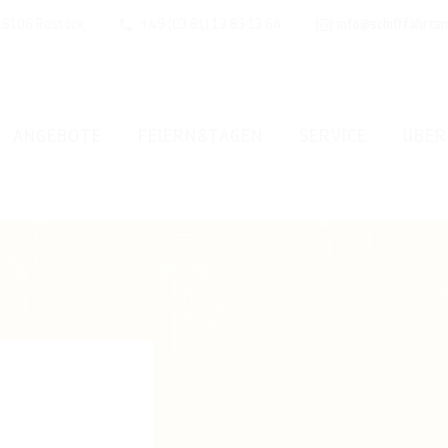
 18106 Rostock
+49 (03 81) 12 83 13 64
info@schifffahrts
ANGEBOTE
FEIERN&TAGEN
SERVICE
ÜBER