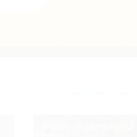
Date
Name
Desc
Wasser
Wasser – Phänomenen auf
–
der Spur
Phänomenen