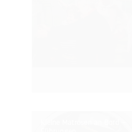
Kleine
Kleine Matrosen an Bord –
Matrosen
Führungen
an