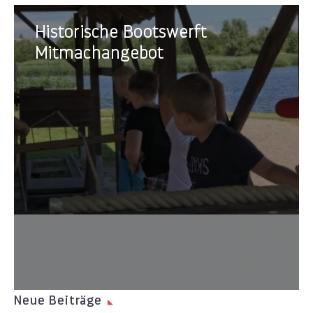
Historische
Historische Bootswerft
Bootswerft
Mitmachangebot
Mitmachangebot
tradit
Boots
Neue Beiträge