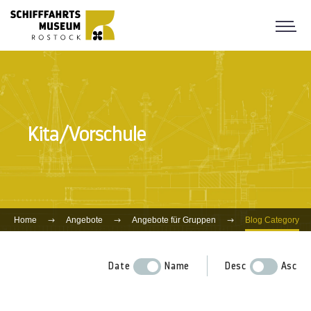
Kita/Vorschule
Home
Angebote
Angebote für Gruppen
Blog Category
Date
Name
Desc
Asc