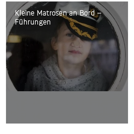
Kleine
Kleine Matrosen an Bord –
Matrosen
an
Führungen
Bord
–
Führungen
spezie