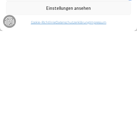
Einstellungen ansehen
Cookie-Richtlinie
Datenschutzerklärung
Impressum
Willkommen in Deutschlands größtem
schwimmenden Museum!
Die ganze Welt der Seefahrt und des Schiffbaus
wird an Bord dieses Traditionsschiffes erlebbar.
Das Schifffahrtsmuseum in
Rostock begeistert seine Gäste seit
nunmehr fünf Jahrzehnten mit
vielen einzigartigen Attraktionen.
Mit mehr als
12.000 Ausstellungsstücken
zeigen