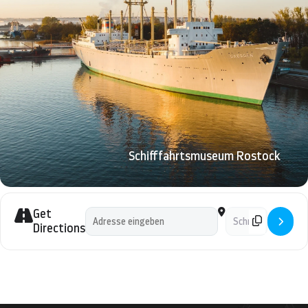
Seereederei mit Piraterie in den 1970er und 1980er
Jahren
– Diskussion –
11:45 Uhr: Rainer Endres, Flottillenadmiral a.D., stellv.
Operativer Befehlshaber ATALANTA 2012: ATALANTA
– Die Anti-Piraterie-Mission der EU
– Diskussion –
Schifffahrtsmuseum Rostock
Gegen 12:30 Uhr: Get Together
13:15 Uhr: Jörg Flackus, Bundespolizeidirektion Bad
Bramstedt, Piraterie-Präventionszentrum: Sicherheit
Get
Address - Tagung „Piraterie heute“ []
Destination Address 
auf See, Bedrohung der maritimen Schifffahrt durch
Directions
Piraterie
– Diskussion –
14:00 Uhr: Prof. Frederik Euskirchen, Professor