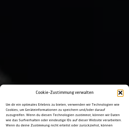
Cookie-Zustimmung verwalten
Um dir ein optimales Erlebnis zu bieten, verwenden wir Technologien wie
Cookies, um Geräteinformationen zu speichern und/oder darauf
zuzugreifen. Wenn du diesen Technologien zustimmst, können wir Daten
wie das Surfverhalten oder eindeutige IDs auf dieser Website verarbeiten.
Wenn du deine Zustimmung nicht erteilst oder zurückziehst, können