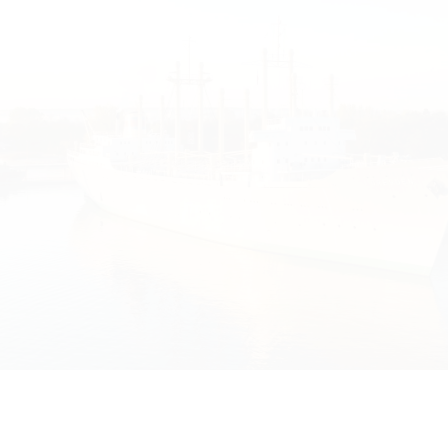
nner und Frauen, Hurrikans und Heimweh - Vom Arbeiten und Leben auf DSR-S