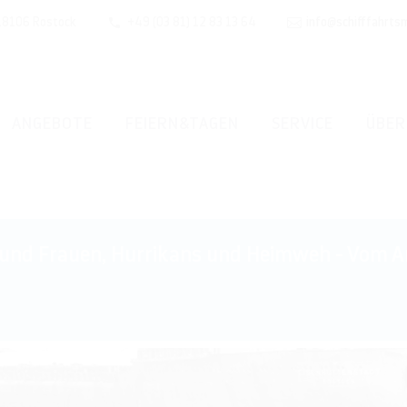
 18106 Rostock
+49 (03 81) 12 83 13 64
info@schifffahrts
ANGEBOTE
FEIERN&TAGEN
SERVICE
ÜBER
 und Frauen, Hurrikans und Heimweh - Vom A