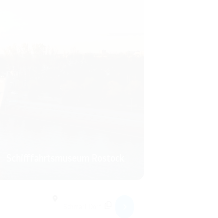
Schifffahrtsmuseum Rostock
chiffen []
Destination Address - Vortrag: Harte Männer und Frauen