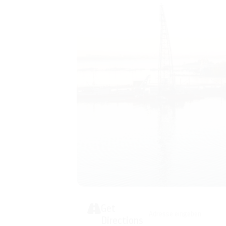
Get
Address - Vortrag: Harte Mä
Directions