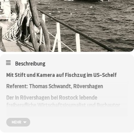
Beschreibung
Mit Stift und Kamera auf Fischzug im US-Schelf
Referent: Thomas Schwandt, Rövershagen
Der in Rövershagen bei Rostock lebende
freiberufliche Wirtschaftsjournalist und Buchautor
Thomas Schwandt stammt aus einer
Seefahrerfamilie. Am Beginn seiner beruflichen
MEHR
Laufbahn fuhr der 65-Jährige selbst zur See in der