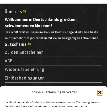
23. April 2026:
Über uns
Kaperer, Freibeuter, Korsaren: Die Vielfalt der
Willkommen in Deutschlands größtem
Piraten
schwimmenden Museum!
Referent: Gerhard H. Ehlers, Hoppegarten
Das Schifffahrtsmuseum im
IGA Park Rostock
begeistert seine Gäste
Änderungen vorbehalten!
seit nunmehr fünf Jahrzehnten mit vielen einzigartigen Attraktionen.
Gutscheine
Zu den Gutscheinen
AGB
Widerrufsbelehrung
Einlösebedingungen
Impressum
Cookie-Zustimmung verwalten
Kontakt
Museumspark Rostock GmbH
Um dir ein optimales Erlebnis zu bieten, verwenden wir Technologien wie
Cookies, um Geräteinformationen zu speichern und/oder darauf