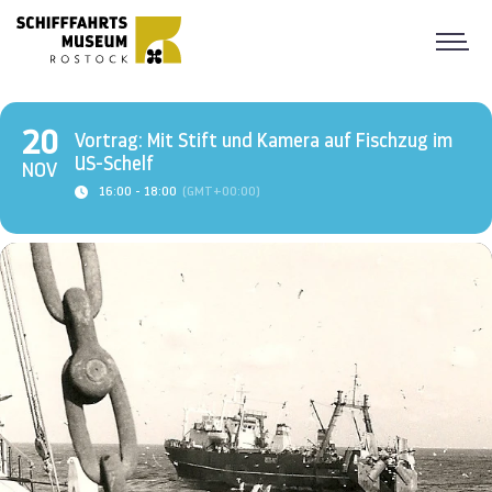
20
Vortrag: Mit Stift und Kamera auf Fischzug im
US-Schelf
NOV
16:00 - 18:00
(GMT+00:00)