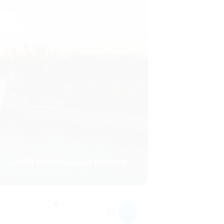
Schifffahrtsmuseum Rostock
achtern in den letzten 50 Jahren“ []
Destination Address - VERSCHOBEN! Maritime Literaturta