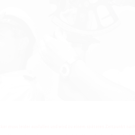
cker muss leider ausfallen und wird zu einem späteren Zeitpunkt nac