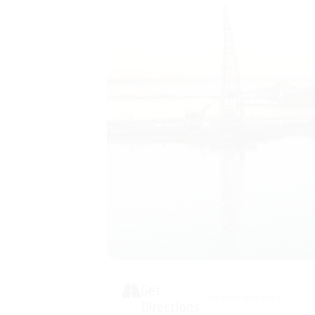
02. Dezember 2021
Shanghai- Gestern und Heute
Referent: Kapitän Rainer Ritter, Rostock
16.
Dezember 2021
Ich wollte Meer – mein Blick zurück
Referent: Kapitän Klaus Andrea Mewes,
Get
Address - VERSCHOBEN! Marit
Directions