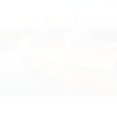
 Hamburg
ime Literaturtage: „Entwicklung der Navigation auf den Rostocker Hochseefr