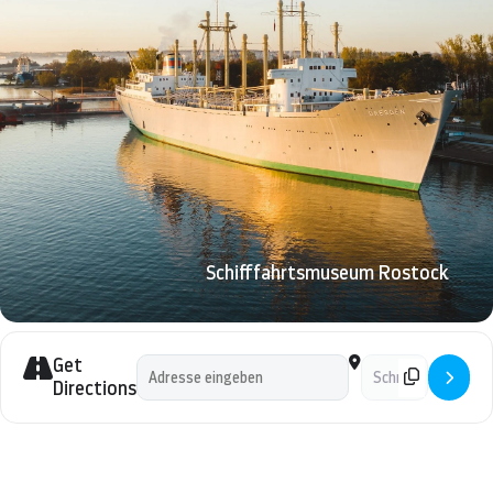
seinem DSR-Schiff, auch noch live erlebte. Heute
erlebt man eine völlig verwandelte, pulsierende
Stadt, mit modernsten Einkaufsmeilen, bunter
Reklame, internationaler Gastronomie und
aufgeschlossenen Menschen, die kein Problem mit
Ausländern haben. Zu den tausenden Schanghaier
Fahrradfahrern gesellen sich jetzt unzählige
Autofahrer und verbreiten ein Flair, ähnlich einer
europäischen Großstadt. Kapitän Ritter erlebte das
alte und neue Schanghai und lädt herzlich in der
Schifffahrtsmuseum Rostock
Adventszeit ein, ihm während seines Vortrages nach
Schanghai zu folgen, um Eindrücke und Episoden
gemeinsam zu erleben – dabei sein lohnt sich
Get
Address - fällt aus: Maritime Literaturtage „Shanghai -
Destination Address 
bestimmt!
Directions
Eintritt: 3,- Euro pro Person