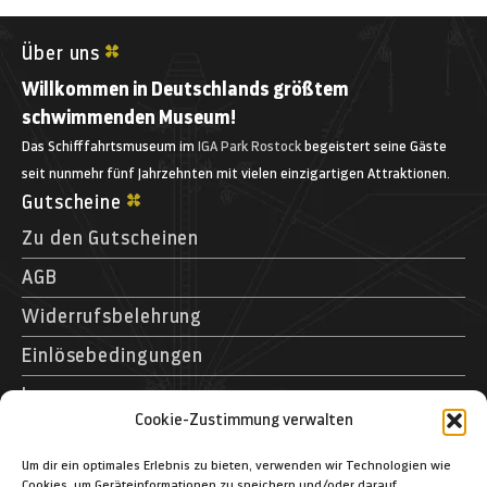
Über uns
Willkommen in Deutschlands größtem
schwimmenden Museum!
Das Schifffahrtsmuseum im
IGA Park Rostock
begeistert seine Gäste
seit nunmehr fünf Jahrzehnten mit vielen einzigartigen Attraktionen.
Gutscheine
Zu den Gutscheinen
AGB
Widerrufsbelehrung
Einlösebedingungen
Impressum
Cookie-Zustimmung verwalten
Kontakt
Museumspark Rostock GmbH
Um dir ein optimales Erlebnis zu bieten, verwenden wir Technologien wie
Cookies, um Geräteinformationen zu speichern und/oder darauf