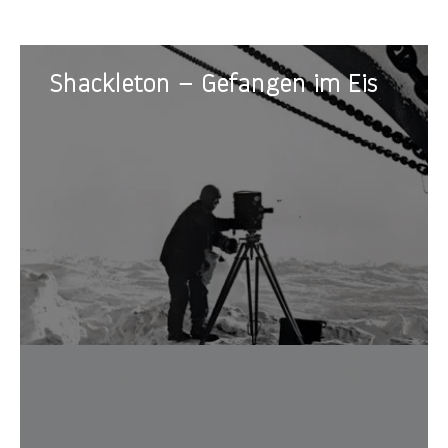
Shackleton
Shackleton – Gefangen im Eis
–
Gefangen
im
Eis
Noch b
und hi
Präpar