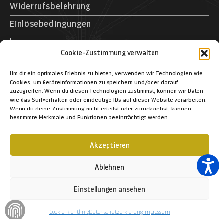
Widerrufsbelehrung
Einlösebedingungen
Impressum
Cookie-Zustimmung verwalten
Kontakt
Museumspark Rostock GmbH
Um dir ein optimales Erlebnis zu bieten, verwenden wir Technologien wie
Cookies, um Geräteinformationen zu speichern und/oder darauf
Schifffahrtsmuseum Rostock
zuzugreifen. Wenn du diesen Technologien zustimmst, können wir Daten
Schmarl-Dorf 40
wie das Surfverhalten oder eindeutige IDs auf dieser Website verarbeiten.
Wenn du deine Zustimmung nicht erteilst oder zurückziehst, können
D – 18106 Rostock
bestimmte Merkmale und Funktionen beeinträchtigt werden.
+49 (03 81) 12 83 1-364
+49 (03 81) 12 83 1-366
Akzeptieren
info@schifffahrtsmuseum-rostock.de
Ablehnen
Einstellungen ansehen
© 2023 Museumspark Rostock GmbH
Cookie-Richtlinie
Datenschutzerklärung
Impressum