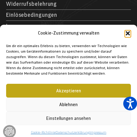
Widerrufsbelehrung
Einlösebedingungen
Impressum
Cookie-Zustimmung verwalten
Kontakt
Museumspark Rostock GmbH
Um dir ein optimales Erlebnis zu bieten, verwenden wir Technologien wie
Cookies, um Geräteinformationen zu speichern und/oder darauf
Schifffahrtsmuseum Rostock
zuzugreifen. Wenn du diesen Technologien zustimmst, können wir Daten
Schmarl-Dorf 40
wie das Surfverhalten oder eindeutige IDs auf dieser Website verarbeiten.
Wenn du deine Zustimmung nicht erteilst oder zurückziehst, können
D – 18106 Rostock
bestimmte Merkmale und Funktionen beeinträchtigt werden.
+49 (03 81) 12 83 1-364
+49 (03 81) 12 83 1-366
Akzeptieren
info@schifffahrtsmuseum-rostock.de
Ablehnen
Einstellungen ansehen
© 2023 Museumspark Rostock GmbH
Cookie-Richtlinie
Datenschutzerklärung
Impressum