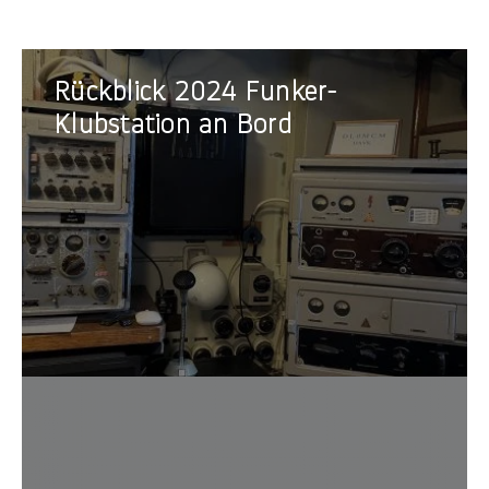
Rückblick
Rückblick 2024 Funker-
2024
Funker-
Klubstation an Bord
Klubstation
an
Bord
Erfolg