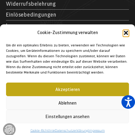
Widerrufsbelehrung
Einlösebedingungen
Impressum
Cookie-Zustimmung verwalten
Kontakt
Museumspark Rostock GmbH
Um dir ein optimales Erlebnis zu bieten, verwenden wir Technologien wie
Cookies, um Geräteinformationen zu speichern und/oder darauf
Schifffahrtsmuseum Rostock
zuzugreifen. Wenn du diesen Technologien zustimmst, können wir Daten
Schmarl-Dorf 40
wie das Surfverhalten oder eindeutige IDs auf dieser Website verarbeiten.
Wenn du deine Zustimmung nicht erteilst oder zurückziehst, können
D – 18106 Rostock
bestimmte Merkmale und Funktionen beeinträchtigt werden.
+49 (03 81) 12 83 1-364
+49 (03 81) 12 83 1-366
Akzeptieren
info@schifffahrtsmuseum-rostock.de
Ablehnen
Einstellungen ansehen
© 2023 Museumspark Rostock GmbH
Cookie-Richtlinie
Datenschutzerklärung
Impressum