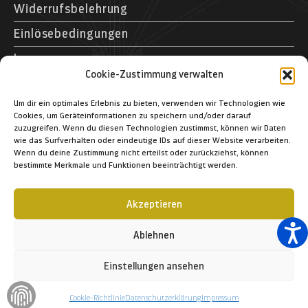
Widerrufsbelehrung
Einlösebedingungen
Impressum
Cookie-Zustimmung verwalten
Kontakt
Museumspark Rostock GmbH
Um dir ein optimales Erlebnis zu bieten, verwenden wir Technologien wie
Cookies, um Geräteinformationen zu speichern und/oder darauf
Schifffahrtsmuseum Rostock
zuzugreifen. Wenn du diesen Technologien zustimmst, können wir Daten
Schmarl-Dorf 40
wie das Surfverhalten oder eindeutige IDs auf dieser Website verarbeiten.
Wenn du deine Zustimmung nicht erteilst oder zurückziehst, können
D – 18106 Rostock
bestimmte Merkmale und Funktionen beeinträchtigt werden.
+49 (03 81) 12 83 1-364
+49 (03 81) 12 83 1-366
Akzeptieren
info@schifffahrtsmuseum-rostock.de
Ablehnen
Einstellungen ansehen
© 2023 Museumspark Rostock GmbH
Cookie-Richtlinie
Datenschutzerklärung
Impressum