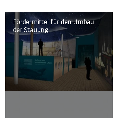
Fördermittel
Fördermittel für den Umbau
für
den
der Stauung
Umbau
der
Stauung
Marit
Entde