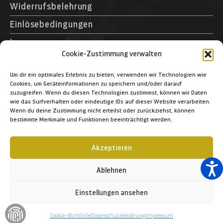
Widerrufsbelehrung
Einlösebedingungen
Impressum
Cookie-Zustimmung verwalten
Kontakt
Museumspark Rostock GmbH
Um dir ein optimales Erlebnis zu bieten, verwenden wir Technologien wie
Cookies, um Geräteinformationen zu speichern und/oder darauf
Schifffahrtsmuseum Rostock
zuzugreifen. Wenn du diesen Technologien zustimmst, können wir Daten
Schmarl-Dorf 40
wie das Surfverhalten oder eindeutige IDs auf dieser Website verarbeiten.
Wenn du deine Zustimmung nicht erteilst oder zurückziehst, können
D – 18106 Rostock
bestimmte Merkmale und Funktionen beeinträchtigt werden.
+49 (03 81) 12 83 1-364
+49 (03 81) 12 83 1-366
Akzeptieren
info@schifffahrtsmuseum-rostock.de
Ablehnen
Einstellungen ansehen
© 2023 Museumspark Rostock GmbH
Cookie-Richtlinie
Datenschutzerklärung
Impressum