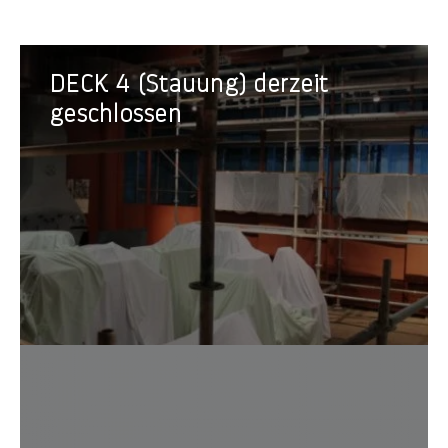
DECK
DECK 4 (Stauung) derzeit
4
(Stauung)
geschlossen
derzeit
geschlossen
Modern