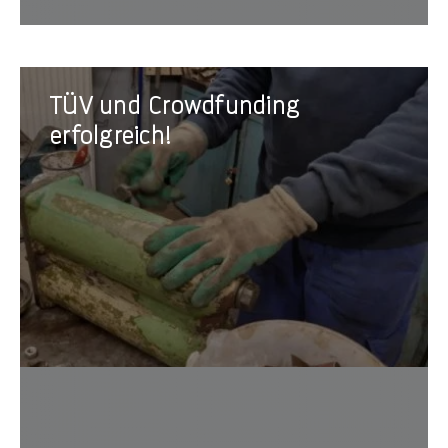
TÜV
TÜV und Crowdfunding
und
Crowdfunding
erfolgreich!
erfolgreich!
Projek