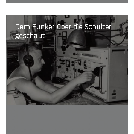
Dem
Dem Funker über die Schulter
Funker
über
geschaut
die
Schulter
geschaut
Angebo