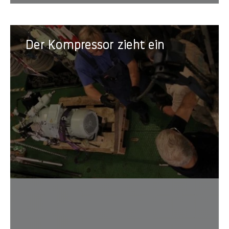
Der
Der Kompressor zieht ein
Kompressor
zieht
ein
Projek