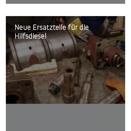
Neue
Neue Ersatzteile für die
Ersatzteile
für
Hilfsdiesel
die
Hilfsdiesel
Projek