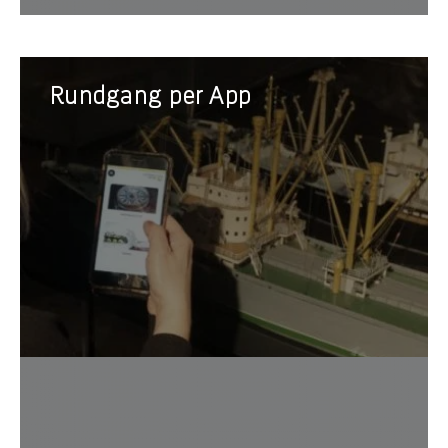
Rundgang
Rundgang per App
per
App
indivi
Smart