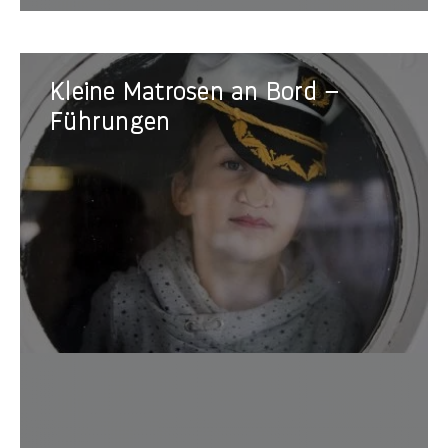
Kleine
Kleine Matrosen an Bord –
Matrosen
an
Führungen
Bord
–
Führungen
spezie