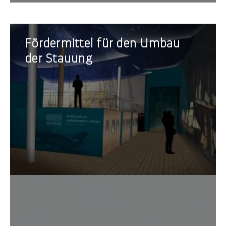
Fördermittel
Fördermittel für den Umbau
für
den
der Stauung
Umbau
der
Stauung
Marit
Entde