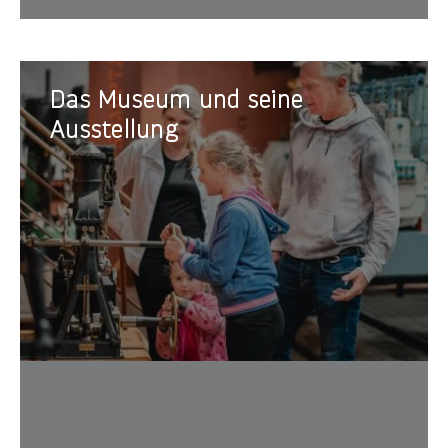
Das
Das Museum und seine
Museum
und
Ausstellung
seine
Ausstellung
Führun
Ausste