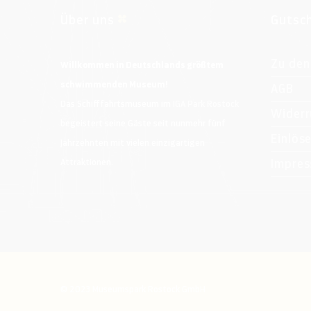
Über uns
Gutsc
Zu den
Willkommen in Deutschlands größtem
schwimmenden Museum!
AGB
Das Schifffahrtsmuseum im
IGA Park Rostock
Widerr
begeistert seine Gäste seit nunmehr fünf
Einlös
Jahrzehnten mit vielen einzigartigen
Impre
Attraktionen.
© 2023 Museumspark Rostock GmbH