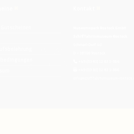
heine
Kontakt
 Gutscheinen
Museumspark Rostock GmbH
Schifffahrtsmuseum Rostock
Schmarl-Dorf 40
ufsbelehrung
D – 18106 Rostock
ebedingungen
+49 (03 81) 12 83 1-364
ssum
+49 (03 81) 12 83 1-366
info@schifffahrtsmuseum-rostock.