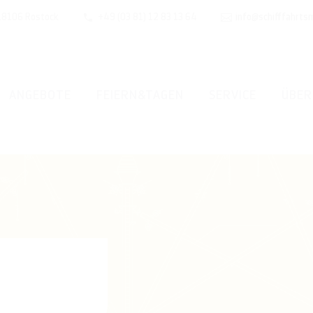
 18106 Rostock
+49 (03 81) 12 83 13 64
info@schifffahrts
ANGEBOTE
FEIERN&TAGEN
SERVICE
ÜBER