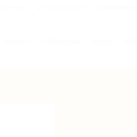
 18106 Rostock
+49 (03 81) 12 83 13 64
info@schifffahrts
ANGEBOTE
FEIERN&TAGEN
SERVICE
ÜBER