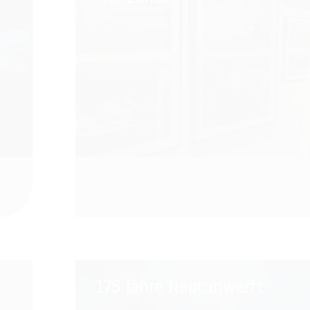
Horizonts“
175
175 Jahre Neptunwerft
Jahre
Neptunwerft