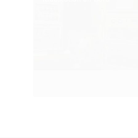
Klubstation
an
Bord