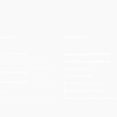
heine
Kontakt
 Gutscheinen
Museumspark Rostock GmbH
Schifffahrtsmuseum Rostock
Schmarl-Dorf 40
ufsbelehrung
D – 18106 Rostock
ebedingungen
+49 (03 81) 12 83 1-364
ssum
+49 (03 81) 12 83 1-366
info@schifffahrtsmuseum-rostock.