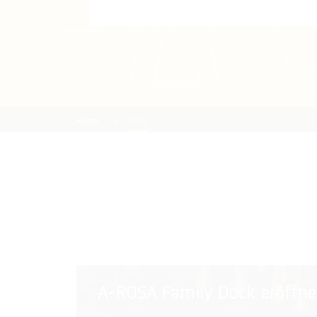
Home
2025
A-
A-ROSA Family Dock eröffne
ROSA
Family