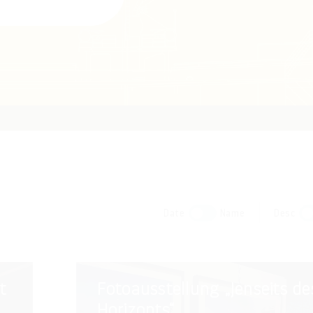
Date
Name
Desc
Fotoausstellung
t
Fotoausstellung „Jenseits de
„Jenseits
Horizonts“
des