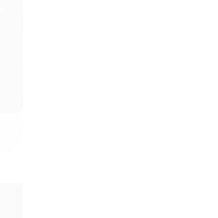
Der MINIPORT
wächst weiter
A-ROSA Family Dock
eröffnet
Fotoausstellung
„Jenseits des
Horizonts“
Wenn Maschinen