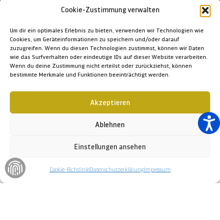
Cookie-Zustimmung verwalten
Um dir ein optimales Erlebnis zu bieten, verwenden wir Technologien wie
Cookies, um Geräteinformationen zu speichern und/oder darauf
zuzugreifen. Wenn du diesen Technologien zustimmst, können wir Daten
wie das Surfverhalten oder eindeutige IDs auf dieser Website verarbeiten.
Wenn du deine Zustimmung nicht erteilst oder zurückziehst, können
bestimmte Merkmale und Funktionen beeinträchtigt werden.
Akzeptieren
Ablehnen
Home
Aktuelles
Neues von Bord
Einstellungen ansehen
Nachbau mittelalterlicher Kogge
Cookie-Richtlinie
Datenschutzerklärung
Impressum
Momentan wird auf der Bootswerft an einem
besonderen Projekt gearbeitet. Um den traditionellen
Bootsbau in der kommenden Ausstellung darstellen
zu können, fertigt unser Bootsbauer Uwe Ahlgrimm