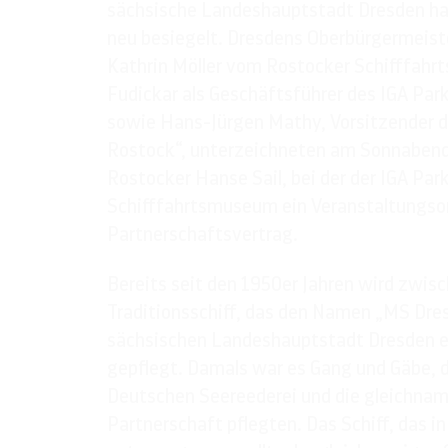
sächsische Landeshauptstadt Dresden ha
neu besiegelt. Dresdens Oberbürgermeister
Kathrin Möller vom Rostocker Schifffahr
Fudickar als Geschäftsführer des IGA Pa
sowie Hans-Jürgen Mathy, Vorsitzender d
Rostock“, unterzeichneten am Sonnabend
Rostocker Hanse Sail, bei der der IGA Par
Schifffahrtsmuseum ein Veranstaltungsor
Partnerschaftsvertrag.
Bereits seit den 1950er Jahren wird zwi
Traditionsschiff, das den Namen „MS Dres
sächsischen Landeshauptstadt Dresden 
gepflegt. Damals war es Gang und Gäbe, d
Deutschen Seereederei und die gleichna
Partnerschaft pflegten. Das Schiff, das i