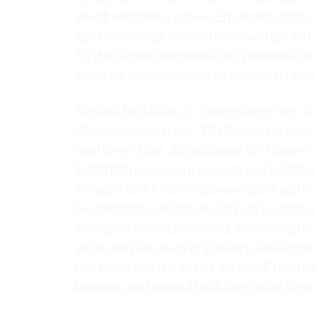
erlebt und geben unsere Erfahrungen mit
gern an heutige Generationen weiter. Mi
für das Schifffahrtsmuseum stellen wir W
in der die maritime Geschichte weiter bew
Steffen Bockhahn, 2. Stellvertreter des 
Oberbürgermeisters: „Wir Rostocker sind 
maritimes Erbe, das während der Hanse S
Schifffahrtsmuseum gezeigt und erlebba
Dresden steht für ein spannendes Kapit
Seefahrtsgeschichte und ist ein Leuchtt
zwischen der sächsischen Landeshauptst
wünschen uns auch in Zukunft viele inter
und Besucher, die zu uns ins Schifffahrt
kommen und diese Attraktion selbst kenn