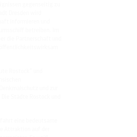
eignissen gegenseitig zu
adt Dresden wird
haft informieren und
umsschiff betreiben. Im
ber die Partnerschaft und
öffentlichkeitswirksam
eute Rostock“ und
hsischen
 Denkmalschutz und zur
 Die Städte Rostock und
fffahrt eine bedeutsame
e Attraktion auf der