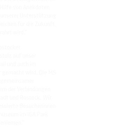
 Hilfe von Anekdoten
t unserer Unterstützung
eichen für die Zukunft,
ahrt wird.“
Rostocker
stolz auf unser
ail und auch im
r gemacht wird. Die MS
el gemeinsamer
urm der Verbindungen
adt und Rostock. Wir
essierte Besucherinnen
smuseum im IGA Park
enlernen.“