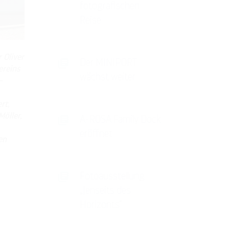
fotografischen
Reise
 Oliver
Der MINIPORT
ereins
wächst weiter
-
rt,
Möller,
A-ROSA Family Dock
eröffnet
en
Fotoausstellung
„Jenseits des
Horizonts“