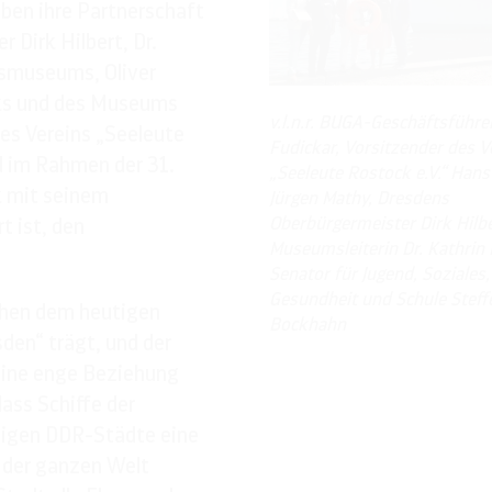
ben ihre Partnerschaft
 Dirk Hilbert, Dr.
tsmuseums, Oliver
rks und des Museums
v.l.n.r. BUGA-Geschäftsführer
es Vereins „Seeleute
Fudickar, Vorsitzender des V
 im Rahmen der 31.
„Seeleute Rostock e.V.“ Hans
k mit seinem
Jürgen Mathy, Dresdens
Oberbürgermeister Dirk Hilbe
t ist, den
Museumsleiterin Dr. Kathrin 
Senator für Jugend, Soziales,
Gesundheit und Schule Steff
schen dem heutigen
Bockhahn
den“ trägt, und der
eine enge Beziehung
ass Schiffe der
migen DDR-Städte eine
n der ganzen Welt