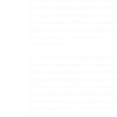
Elbe“, sagt Dirk Hilbert, Dresdens Oberbü
dass die Instandhaltung der zumeist über
zeit- und materialaufwendig ist. Deshalb 
mir das Rostocker Schifffahrtsmuseum a
begeistert, was für ein einzigartiges Klei
bin stolz, dass der Namensvetter von Dre
Traditionsschiff ist.“
Dass der Erhalt eines solchen Stahlriesen 
funktioniert, davon kann Hans-Jürgen Ma
Vereins „Seeleute Rostock“, ein Lied sing
ehrenamtlichen Kollegen unterstützen sei
Schifffahrtsmuseum. Ob eine neue Glocke 
(auch Typhon genannt), die Ehrenamtlic
leisten Arbeitseinsätze und geben ihr Sch
Aktuell bauen sie das Traditionszimmer z
zurück. „Als Seeleute haben wir die Epoc