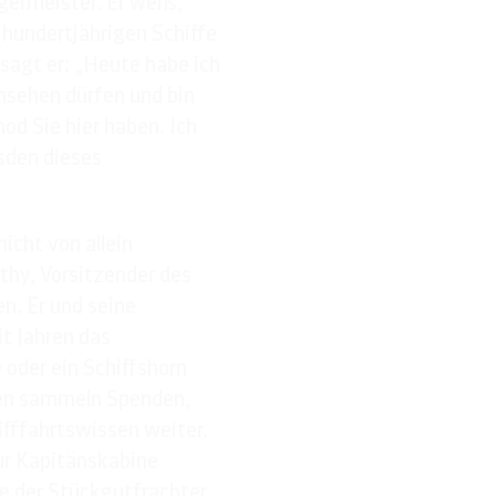
rgermeister. Er weiß,
 hundertjährigen Schiffe
sagt er: „Heute habe ich
nsehen dürfen und bin
nod Sie hier haben. Ich
sden dieses
nicht von allein
thy, Vorsitzender des
en. Er und seine
t Jahren das
oder ein Schiffshorn
hen sammeln Spenden,
ifffahrtswissen weiter.
ur Kapitänskabine
he der Stückgutfrachter