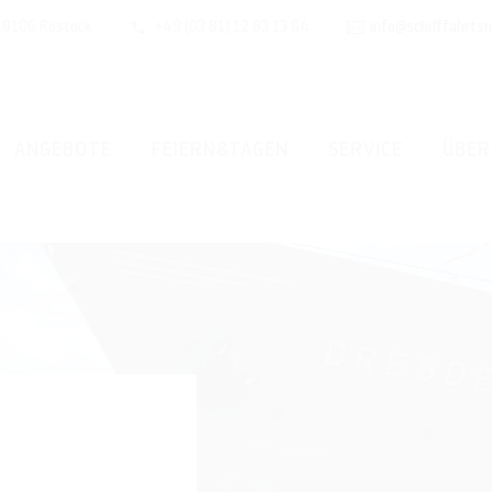
 18106 Rostock
+49 (03 81) 12 83 13 64
info@schifffahrts
ANGEBOTE
FEIERN&TAGEN
SERVICE
ÜBER
iegelt