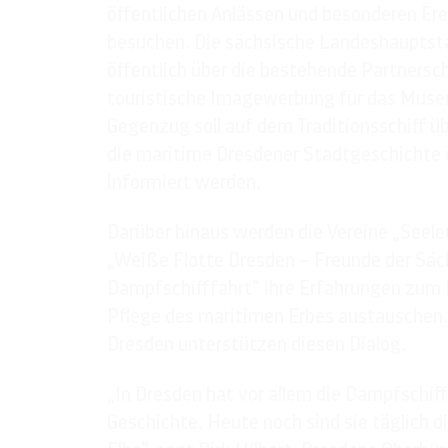
öffentlichen Anlässen und besonderen Er
besuchen. Die sächsische Landeshauptst
öffentlich über die bestehende Partnersc
touristische Imagewerbung für das Muse
Gegenzug soll auf dem Traditionsschiff ü
die maritime Dresdener Stadtgeschichte 
informiert werden.
Darüber hinaus werden die Vereine „Seel
„Weiße Flotte Dresden – Freunde der Säc
Dampfschifffahrt“ ihre Erfahrungen zum
Pflege des maritimen Erbes austauschen.
Dresden unterstützen diesen Dialog.
„In Dresden hat vor allem die Dampfschi
Geschichte. Heute noch sind sie täglich di