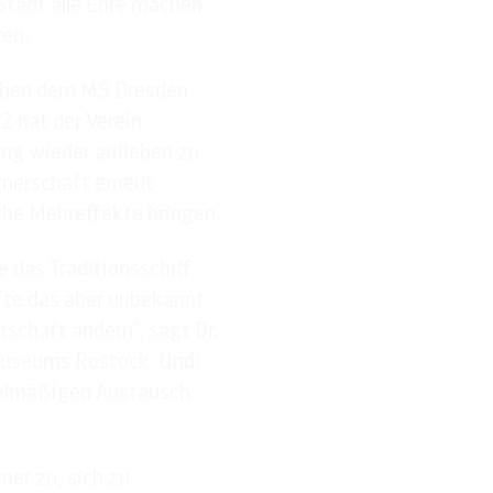
Stadt alle Ehre machen
ten.
ischen dem MS Dresden
2 hat der Verein
ung wieder aufleben zu
tnerschaft erneut
ische Mehreffekte bringen.
 das Traditionsschiff
fte das aber unbekannt
rschaft ändern“, sagt Dr.
smuseums Rostock. Und:
egelmäßigen Austausch
ner zu, sich zu