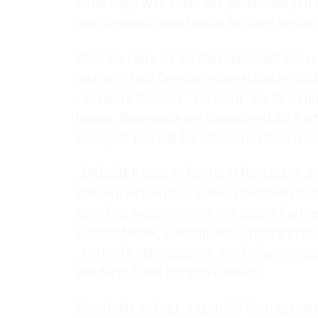
unterwegs war, sollte der gleichnamigen 
und sie somit ebenfalls in der Welt vertre
Über die Jahre ist die Partnerschaft zw
und der Stadt Dresden eingeschlafen. 201
„Seeleute Rostock“ versucht, die Bezieh
lassen. Nun wurde am Sonnabend die Par
besiegelt und soll für alle Seiten tourist
„DRESDEN liegt in Rostock! Rostocker, die
kennen, wissen das. Vielen Dresdnern dür
sein. Das wollen wir nun mit dieser Partne
Kathrin Möller, Leiterin des Schifffahrt
„Ich hoffe sehr, dass wir den früheren r
wieder in Fahrt bringen können.“
Damit das gelingt, sagen die Vertragspart