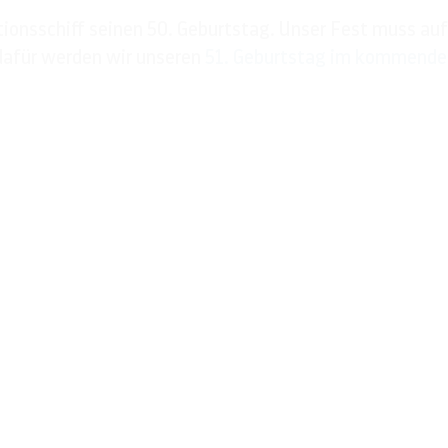
itionsschiff seinen 50. Geburtstag. Unser Fest muss au
– dafür werden wir unseren
51. Geburtstag im kommenden