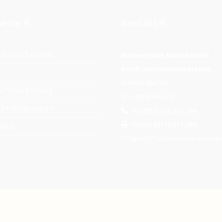
heine
Kontakt
 Gutscheinen
Museumspark Rostock GmbH
Schifffahrtsmuseum Rostock
Schmarl-Dorf 40
ufsbelehrung
D – 18106 Rostock
ebedingungen
+49 (03 81) 12 83 1-364
ssum
+49 (03 81) 12 83 1-366
info@schifffahrtsmuseum-rostock.