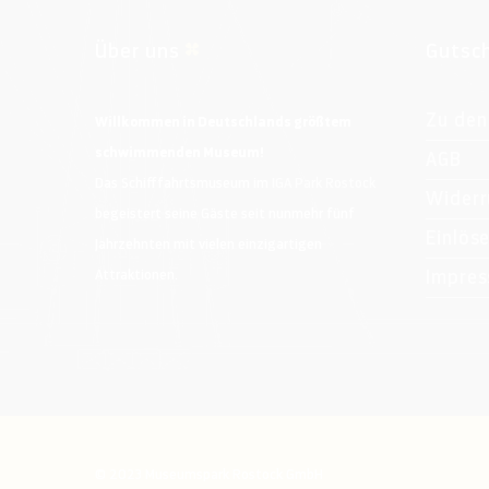
Über uns
Gutsc
Zu den
Willkommen in Deutschlands größtem
schwimmenden Museum!
AGB
Das Schifffahrtsmuseum im
IGA Park Rostock
Widerr
begeistert seine Gäste seit nunmehr fünf
Einlös
Jahrzehnten mit vielen einzigartigen
Impre
Attraktionen.
© 2023 Museumspark Rostock GmbH