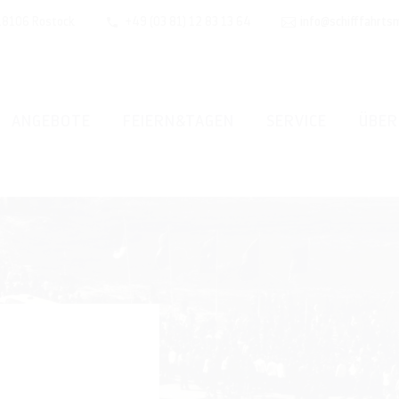
 18106 Rostock
+49 (03 81) 12 83 13 64
info@schifffahrts
ANGEBOTE
FEIERN&TAGEN
SERVICE
ÜBER
g fällt