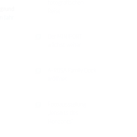
fotografischen
fgrund
Reise
 Jahr
Der MINIPORT
wächst weiter
A-ROSA Family Dock
eröffnet
Fotoausstellung
„Jenseits des
Horizonts“